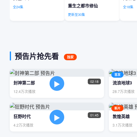
重生之都市修仙
全24集
全18集
更新至30集
预告片抢先看
独家
首发
▶
02:18
封神第二部
流浪地球3
12.4万次播放
28.7万次播放
新片
▶
01:45
狂野时代
敦煌英雄
4.2万次播放
3.1万次播放