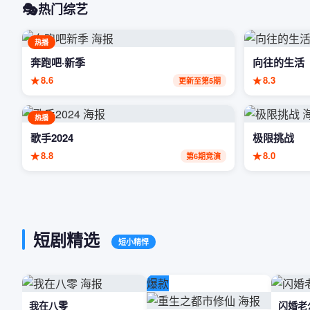
🎭
热门综艺
热播
奔跑吧·新季
向往的生活
★
8.6
★
8.3
更新至第5期
热播
歌手2024
极限挑战
★
8.8
★
8.0
第6期竞演
短剧精选
短小精悍
爆款
我在八零
闪婚老