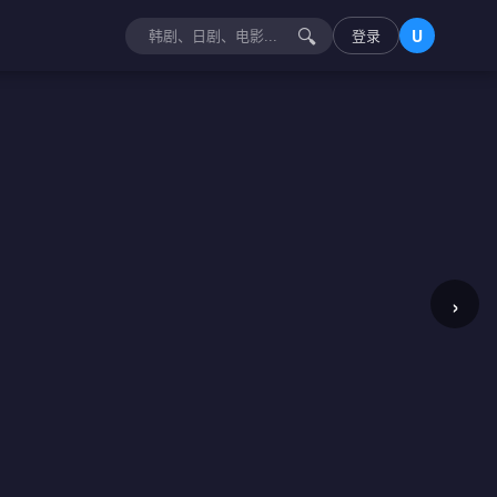
🔍
登录
U
›