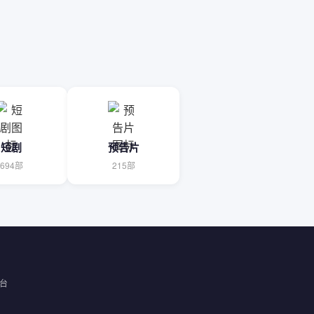
短剧
预告片
694部
215部
台