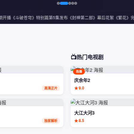
开播
《斗破苍穹》特别篇第5集发布
《封神第二部》幕后花絮
《繁花》完
📺
热门电视剧
热播
庆余年2
★
9.0
高清正片
大江大河3
★
8.5
独家解析