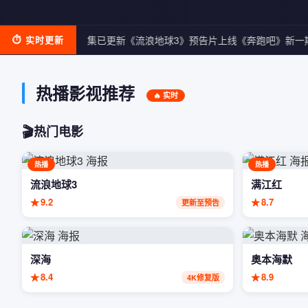
《庆余年2》第18集已更新
⏱ 实时更新
《流浪地球3》预告片上线
《奔跑吧》新一期
热播影视推荐
🔥 实时
🎬
热门电影
热播
热播
流浪地球3
满江红
★
9.2
★
8.7
更新至预告
深海
奥本海默
★
8.4
★
8.9
4K修复版