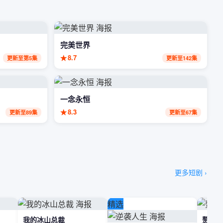
完美世界
★
8.7
更新至第5集
更新至142集
一念永恒
★
8.3
更新至89集
更新至67集
更多短剧 ›
精选
我的冰山总裁
赘婿无