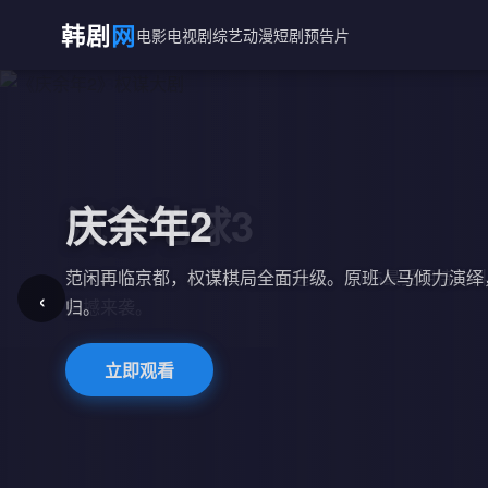
韩剧
网
电影
电视剧
综艺
动漫
短剧
预告片
庆余年2
范闲再临京都，权谋棋局全面升级。原班人马倾力演绎
‹
归。
立即观看