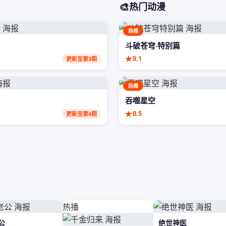
🎨
热门动漫
热播
斗破苍穹·特别篇
★
9.1
更新至第3期
热播
吞噬星空
★
8.5
更新至第4期
热播
公
绝世神医