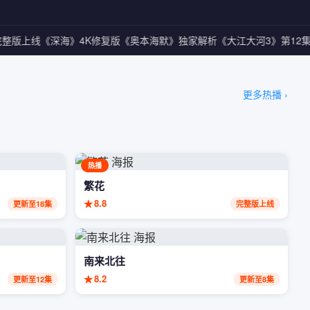
整版上线
《深海》4K修复版
《奥本海默》独家解析
《大江大河3》第12集
更多热播 ›
热播
繁花
★
8.8
更新至18集
完整版上线
南来北往
★
8.2
更新至12集
更新至8集