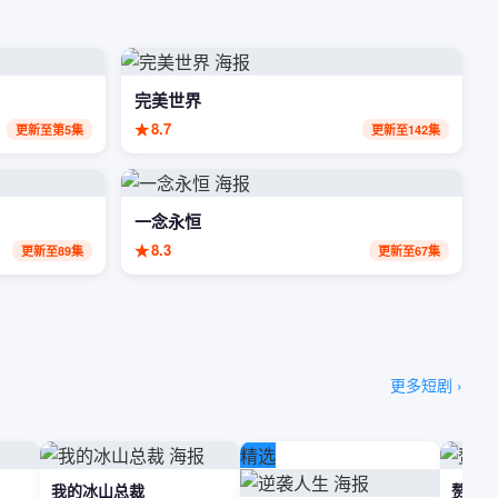
完美世界
★
8.7
更新至第5集
更新至142集
一念永恒
★
8.3
更新至89集
更新至67集
更多短剧 ›
精选
我的冰山总裁
赘婿无