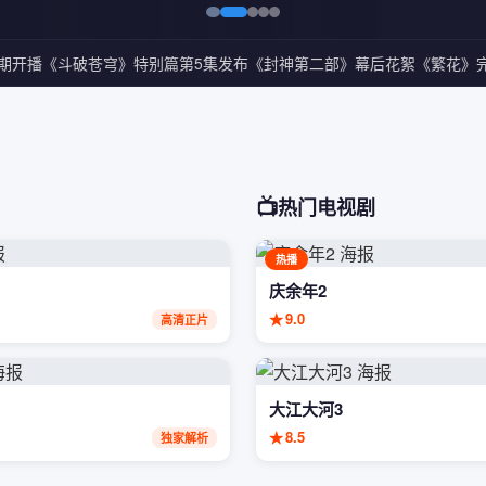
期开播
《斗破苍穹》特别篇第5集发布
《封神第二部》幕后花絮
《繁花》完
📺
热门电视剧
热播
庆余年2
★
9.0
高清正片
大江大河3
★
8.5
独家解析