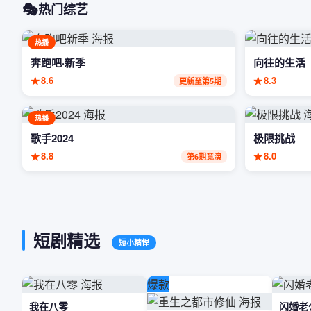
🎭
热门综艺
热播
奔跑吧·新季
向往的生活
★
8.6
★
8.3
更新至第5期
热播
歌手2024
极限挑战
★
8.8
★
8.0
第6期竞演
短剧精选
短小精悍
爆款
我在八零
闪婚老