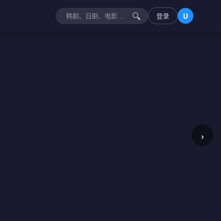
🔍
登录
U
›