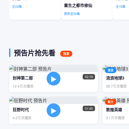
重生之都市修仙
全24集
全18集
更新至30集
预告片抢先看
独家
首发
▶
02:18
封神第二部
流浪地球3
12.4万次播放
28.7万次播放
新片
▶
01:45
狂野时代
敦煌英雄
4.2万次播放
3.1万次播放