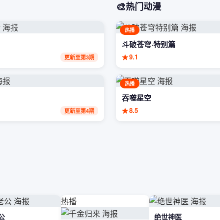
🎨
热门动漫
热播
斗破苍穹·特别篇
★
9.1
更新至第3期
热播
吞噬星空
★
8.5
更新至第4期
热播
公
绝世神医