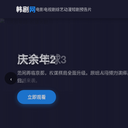
韩剧
网
电影
电视剧
综艺
动漫
短剧
预告片
庆余年2
范闲再临京都，权谋棋局全面升级。原班人马倾力演绎
‹
归。
立即观看