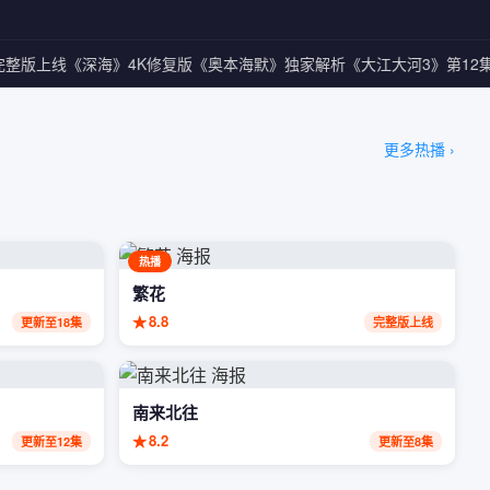
整版上线
《深海》4K修复版
《奥本海默》独家解析
《大江大河3》第12集
更多热播 ›
热播
繁花
★
8.8
更新至18集
完整版上线
南来北往
★
8.2
更新至12集
更新至8集