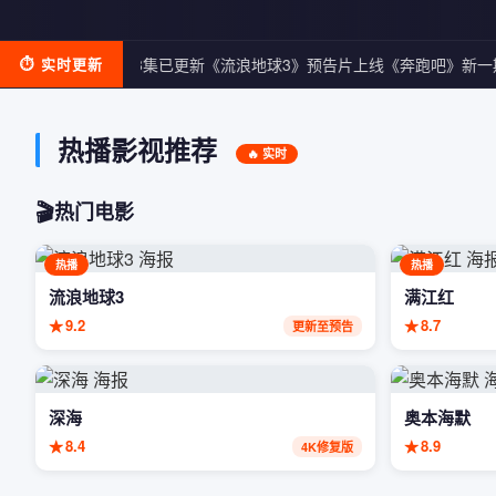
《庆余年2》第18集已更新
⏱ 实时更新
《流浪地球3》预告片上线
《奔跑吧》新一
热播影视推荐
🔥 实时
🎬
热门电影
热播
热播
流浪地球3
满江红
★
9.2
★
8.7
更新至预告
深海
奥本海默
★
8.4
★
8.9
4K修复版