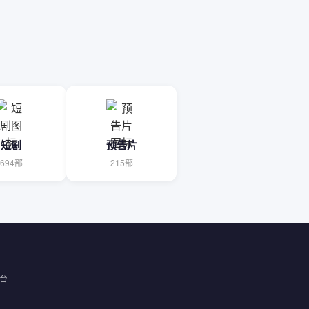
短剧
预告片
694部
215部
台